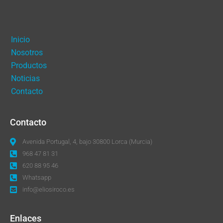
Inicio
Nosotros
Productos
Noticias
Contacto
Contacto
Avenida Portugal, 4, bajo 30800 Lorca (Murcia)
968 47 81 31
620 88 95 46
Whatsapp
info@eliosiroco.es
Enlaces