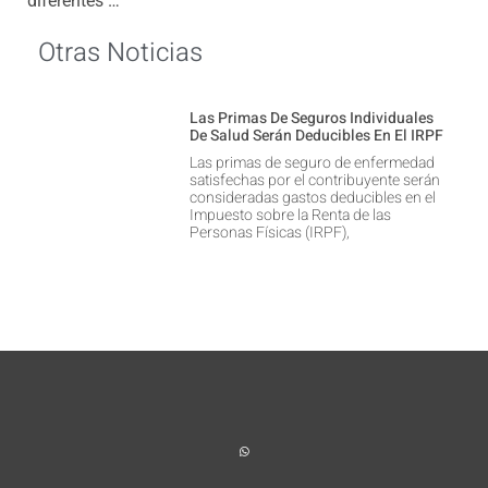
diferentes …
Otras Noticias
Las Primas De Seguros Individuales
De Salud Serán Deducibles En El IRPF
Las primas de seguro de enfermedad
satisfechas por el contribuyente serán
consideradas gastos deducibles en el
Impuesto sobre la Renta de las
Personas Físicas (IRPF),